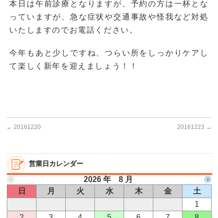
本日は午前診療となりますが、予約の方は一杯とな
っていますが、急な症状や交通事故や怪我など対処
いたしますのでお電話ください。
今年もあと少しですね、つらい所をしっかりケアし
て楽しく新年を迎えましょう！！
←
20161220
20161223
→
営業日カレンダー
2026 年 8 月
日
月
火
水
木
金
土
1
2
3
4
5
6
7
8