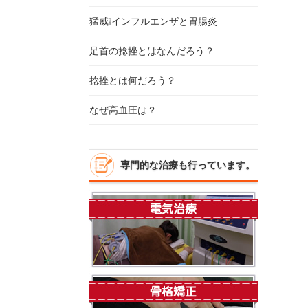
猛威❕インフルエンザと胃腸炎
足首の捻挫とはなんだろう？
捻挫とは何だろう？
なぜ高血圧は？
専門的な治療も行っています。