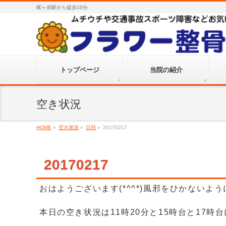
梶ヶ谷駅から徒歩10分
トップページ
当院の紹介
空き状況
HOME
»
空き状況
»
日別
»
20170217
20170217
おはようございます(*^^*)風邪をひかない
本日の空き状況は11時20分と15時台と17時