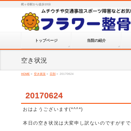
梶ヶ谷駅から徒歩10分
トップページ
当院の紹介
空き状況
HOME
»
空き状況
»
日別
»
20170624
20170624
おはようございます(*^^*)
本日の空き状況は大変申し訳ないのですがすで