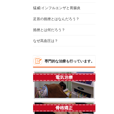
猛威❕インフルエンザと胃腸炎
足首の捻挫とはなんだろう？
捻挫とは何だろう？
なぜ高血圧は？
専門的な治療も行っています。