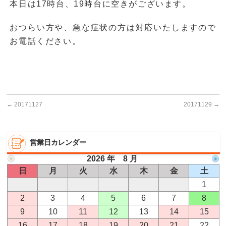
本日は17時台、19時台に空きがございます。
おつらい方や、急な症状の方は対応いたしますので
お電話ください。
←
20171127
20171129
→
営業日カレンダー
2026 年 8 月
日
月
火
水
木
金
土
1
2
3
4
5
6
7
8
9
10
11
12
13
14
15
16
17
18
19
20
21
22