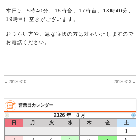
本日は15時40分、16時台、17時台、18時40分、
19時台に空きがございます。
おつらい方や、急な症状の方は対応いたしますので
お電話ください。
←
20180310
20180313
→
営業日カレンダー
2026 年 8 月
日
月
火
水
木
金
土
1
2
3
4
5
6
7
8