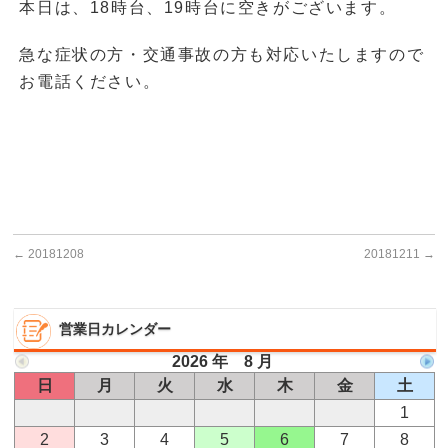
本日は、18時台、19時台に空きがございます。
急な症状の方・交通事故の方も対応いたしますので
お電話ください。
←
20181208
20181211
→
営業日カレンダー
2026 年 8 月
日
月
火
水
木
金
土
1
2
3
4
5
6
7
8