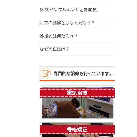
猛威❕インフルエンザと胃腸炎
足首の捻挫とはなんだろう？
捻挫とは何だろう？
なぜ高血圧は？
専門的な治療も行っています。