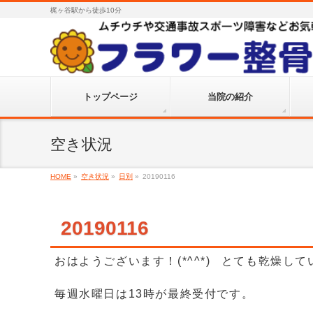
梶ヶ谷駅から徒歩10分
トップページ
当院の紹介
空き状況
HOME
»
空き状況
»
日別
»
20190116
20190116
おはようございます！(*^^*) とても乾燥し
毎週水曜日は13時が最終受付です。