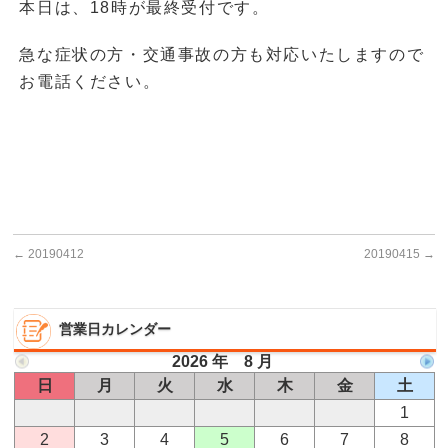
本日は、18時が最終受付です。
急な症状の方・交通事故の方も対応いたしますので
お電話ください。
←
20190412
20190415
→
営業日カレンダー
2026 年 8 月
日
月
火
水
木
金
土
1
2
3
4
5
6
7
8