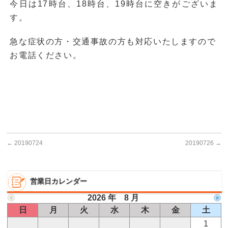
今日は17時台、18時台、19時台に空きがございま
す。
急な症状の方・交通事故の方も対応いたしますので
お電話ください。
←
20190724
20190726
→
営業日カレンダー
2026 年 8 月
日
月
火
水
木
金
土
1