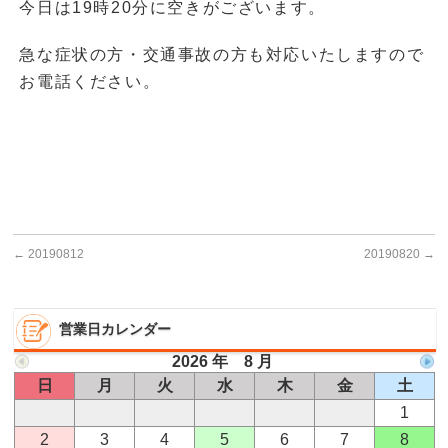
今日は19時20分に空きがございます。
急な症状の方・交通事故の方も対応いたしますので
お電話ください。
←
20190812
20190820
→
営業日カレンダー
2026 年 8 月
日
月
火
水
木
金
土
1
2
3
4
5
6
7
8